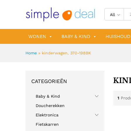
All
WONEN
BABY & KIND
HUISHOUD
Home
»
kinderwagen, 370-198BK
KIN
CATEGORIEËN
Baby & Kind
1
Prod
Doucherekken
Elektronica
Fietskarren