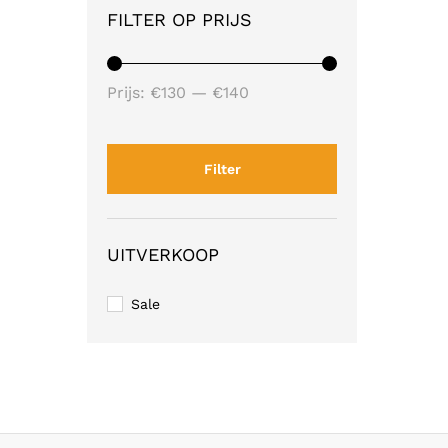
FILTER OP PRIJS
Min.
Max.
Prijs:
€130
—
€140
prijs
prijs
Filter
UITVERKOOP
Sale