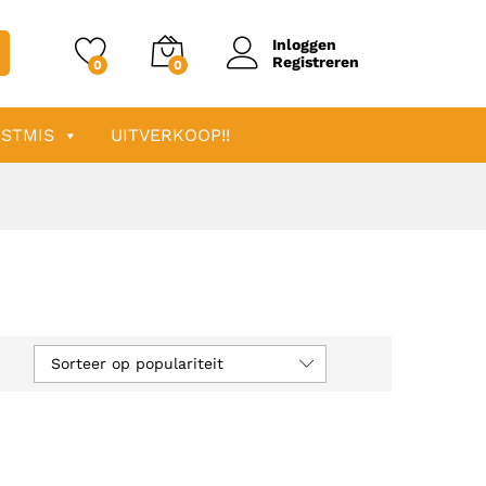
Inloggen
Registreren
0
0
STMIS
UITVERKOOP!!
Sorteer op populariteit