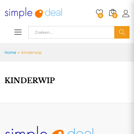
0
0
ZOEK
Home
»
kinderwip
KINDERWIP