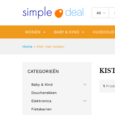
All
WONEN
BABY & KIND
HUISHOUD
Home
»
Kist met wielen
KIS
CATEGORIEËN
Baby & Kind
1
Prod
Doucherekken
Elektronica
Fietskarren