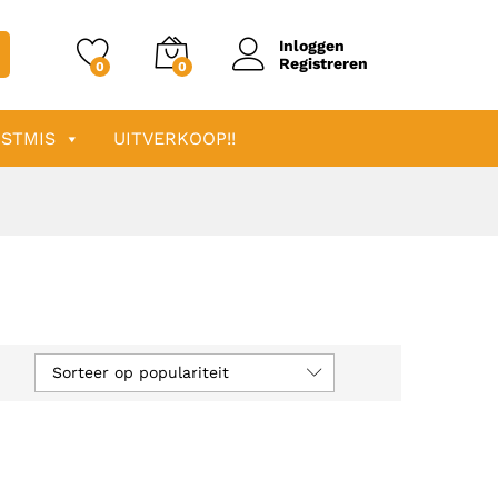
Inloggen
Registreren
0
0
STMIS
UITVERKOOP!!
Sorteer op populariteit