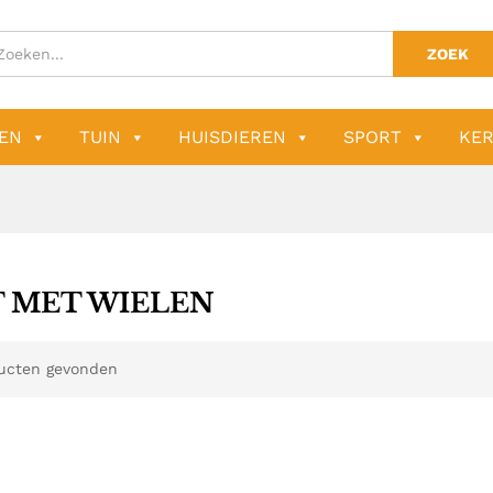
ZOEK
EN
TUIN
HUISDIEREN
SPORT
KER
T MET WIELEN
ucten gevonden