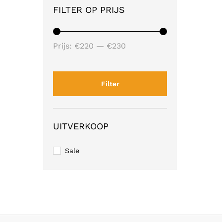
FILTER OP PRIJS
Min.
Max.
Prijs:
€220
—
€230
prijs
prijs
Filter
UITVERKOOP
Sale