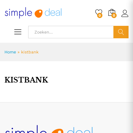
0
0
ZOEK
Home
»
kistbank
KISTBANK