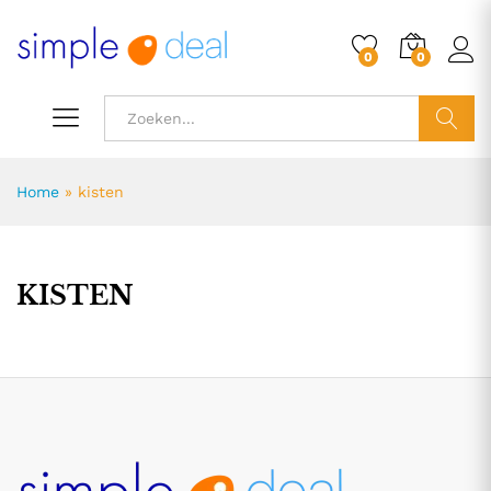
0
0
ZOEK
Home
»
kisten
KISTEN