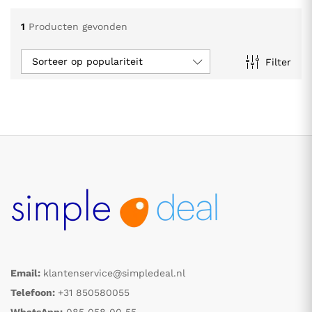
1
Producten gevonden
Sorteer op populariteit
Filter
.
.
s
s
Email:
klantenservice@simpledeal.nl
Telefoon:
+31 850580055