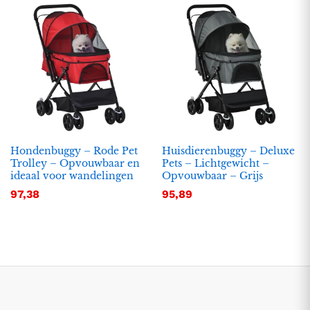
Hondenbuggy – Rode Pet
Huisdierenbuggy – Deluxe
Trolley – Opvouwbaar en
Pets – Lichtgewicht –
ideaal voor wandelingen
Opvouwbaar – Grijs
.
.
97,38
95,89
s
s