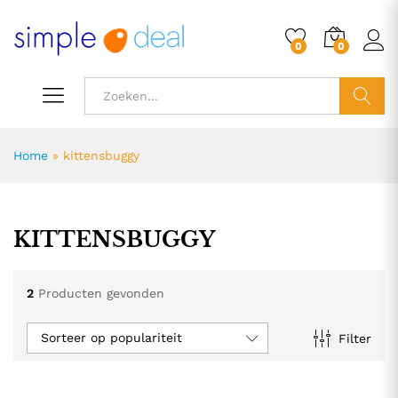
0
0
ZOEK
Home
»
kittensbuggy
KITTENSBUGGY
2
Producten gevonden
Sorteer op populariteit
Filter