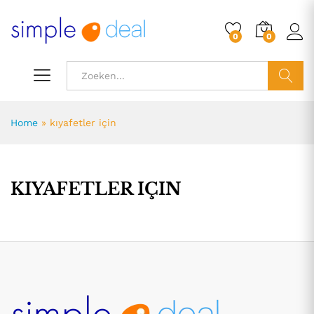
0
0
ZOEK
Home
»
kıyafetler için
KIYAFETLER IÇIN