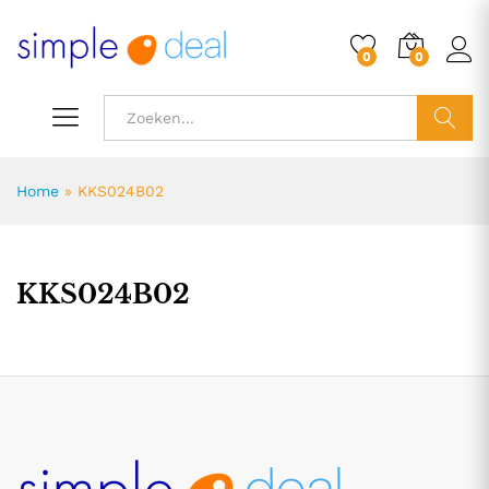
0
0
ZOEK
Home
»
KKS024B02
KKS024B02