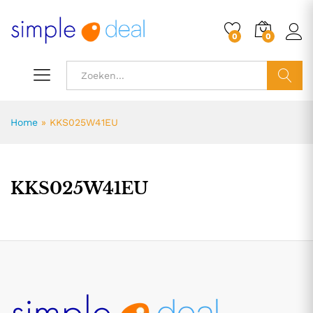
0
0
ZOEK
Home
»
KKS025W41EU
KKS025W41EU