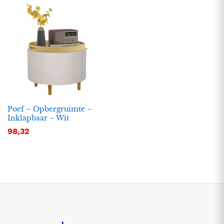
Poef – Opbergruimte –
Inklapbaar – Wit
98,32
.
.
s
s