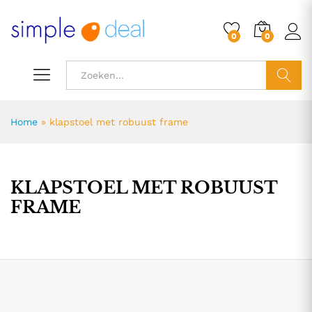
0
0
ZOEK
Home
»
klapstoel met robuust frame
KLAPSTOEL MET ROBUUST
FRAME