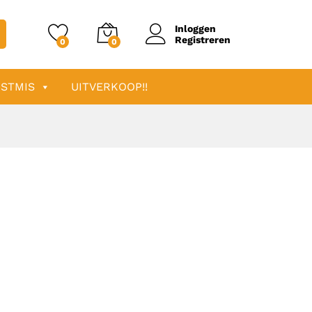
Inloggen
Registreren
0
0
STMIS
UITVERKOOP!!