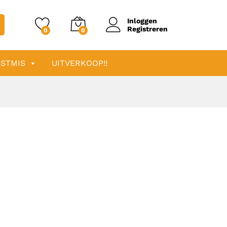
Inloggen
Registreren
0
0
STMIS
UITVERKOOP!!