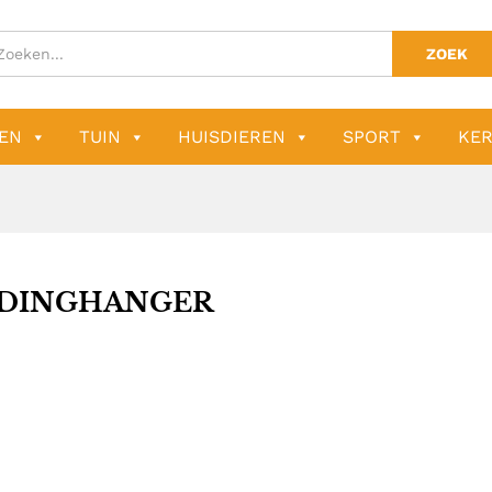
ZOEK
EN
TUIN
HUISDIEREN
SPORT
KER
DINGHANGER