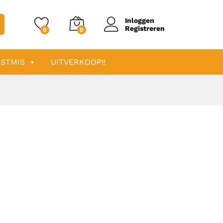
Inloggen
Registreren
0
0
STMIS
UITVERKOOP!!