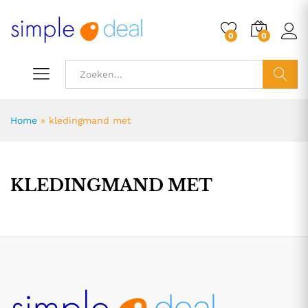
0
0
ZOEK
Home
»
kledingmand met
KLEDINGMAND MET