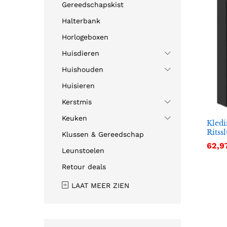
Gereedschapskist
Halterbank
Horlogeboxen
Huisdieren
Huishouden
Huisieren
Kerstmis
Keuken
Kledi
Ritss
Klussen & Gereedschap
62,9
62,9
Leunstoelen
Retour deals
LAAT MEER ZIEN