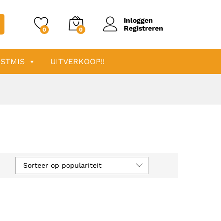
Inloggen
Registreren
0
0
STMIS
UITVERKOOP!!
Sorteer op populariteit