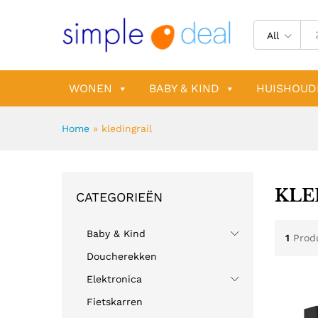
All
WONEN
BABY & KIND
HUISHOUD
Home
»
kledingrail
KLE
CATEGORIEËN
Baby & Kind
1
Prod
Doucherekken
Elektronica
Fietskarren