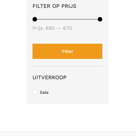
FILTER OP PRIJS
Min.
Max.
Prijs:
€60
—
€70
prijs
prijs
Filter
UITVERKOOP
Sale