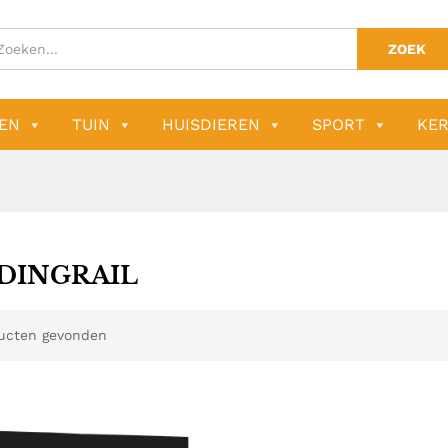
ZOEK
EN
TUIN
HUISDIEREN
SPORT
KER
DINGRAIL
ucten gevonden