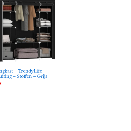
ngkast – TrendyLife –
luiting – Stoffen – Grijs
7
7