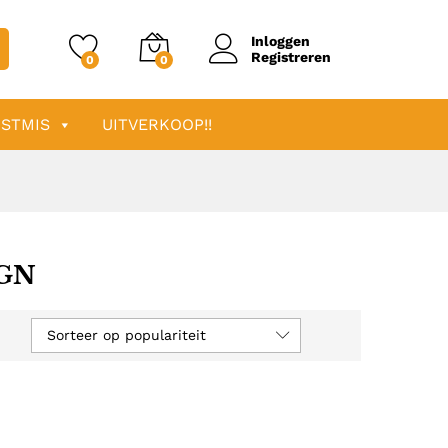
Inloggen
Registreren
0
0
STMIS
UITVERKOOP!!
IGN
Sorteer op populariteit