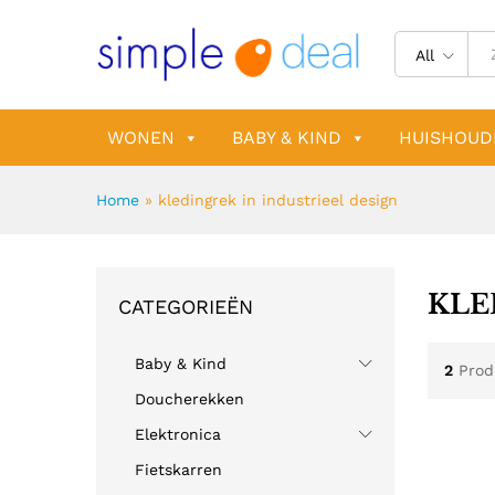
All
WONEN
BABY & KIND
HUISHOUD
Home
»
kledingrek in industrieel design
KLE
CATEGORIEËN
Baby & Kind
2
Prod
Doucherekken
Elektronica
Fietskarren