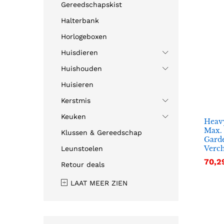
Gereedschapskist
Halterbank
Horlogeboxen
Huisdieren
Huishouden
Huisieren
Kerstmis
Keuken
Heav
Max.
Klussen & Gereedschap
Gard
Verc
Leunstoelen
70,2
70,2
Retour deals
LAAT MEER ZIEN