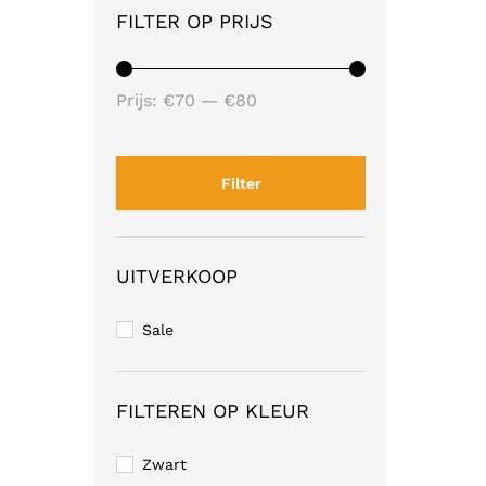
FILTER OP PRIJS
Min.
Max.
Prijs:
€70
—
€80
prijs
prijs
Filter
UITVERKOOP
Sale
FILTEREN OP KLEUR
Zwart