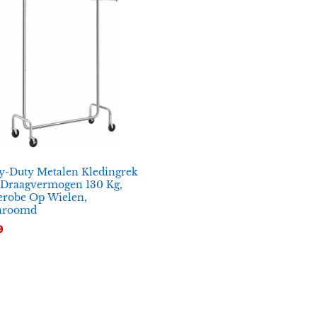
y-Duty Metalen Kledingrek
 Draagvermogen 130 Kg,
erobe Op Wielen,
hroomd
9
9