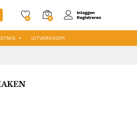
Inloggen
Registreren
0
0
STMIS
UITVERKOOP!!
HAKEN