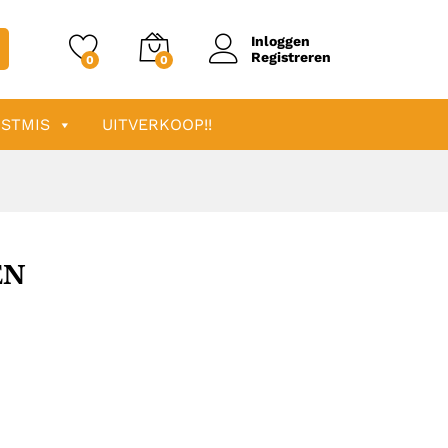
Inloggen
Registreren
0
0
STMIS
UITVERKOOP!!
EN