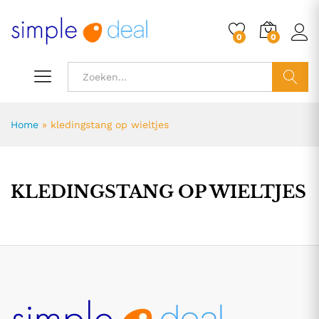
0
0
ZOEK
Home
»
kledingstang op wieltjes
KLEDINGSTANG OP WIELTJES