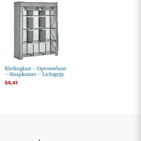
Kledingkast – Opvouwbaar
– Slaapkamer – Lichtgrijs
54,41
.
.
s
s