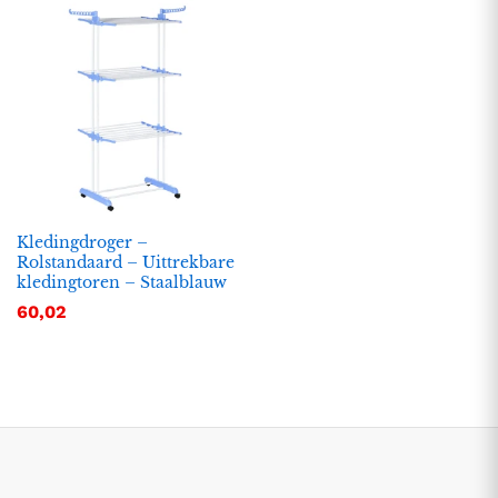
Kledingdroger –
Rolstandaard – Uittrekbare
kledingtoren – Staalblauw
.
.
60,02
s
s