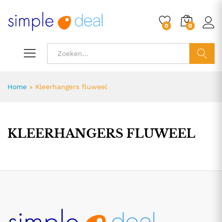
0
0
ZOEK
Home
»
Kleerhangers fluweel
KLEERHANGERS FLUWEEL