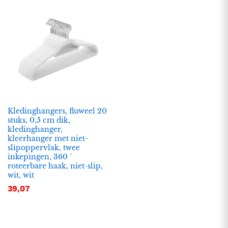
Kledinghangers, fluweel 20
stuks, 0,5 cm dik,
kledinghanger,
.
.
kleerhanger met niet-
slipoppervlak, twee
s
s
inkepingen, 360 °
roteerbare haak, niet-slip,
wit, wit
39,07