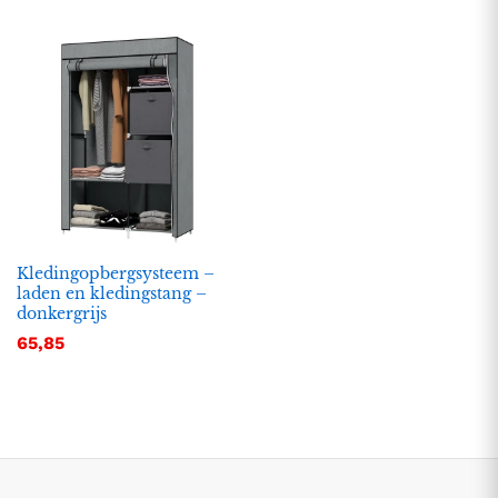
Kledingopbergsysteem –
laden en kledingstang –
.
.
donkergrijs
s
s
65,85