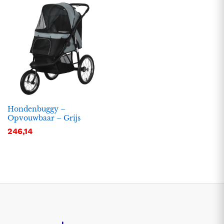
Hondenbuggy –
Opvouwbaar – Grijs
246,14
.
.
s
s