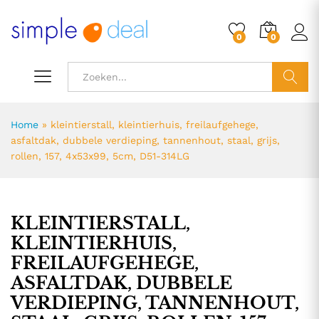
0
0
ZOEK
Home
»
kleintierstall, kleintierhuis, freilaufgehege,
asfaltdak, dubbele verdieping, tannenhout, staal, grijs,
rollen, 157, 4x53x99, 5cm, D51-314LG
KLEINTIERSTALL,
KLEINTIERHUIS,
FREILAUFGEHEGE,
ASFALTDAK, DUBBELE
VERDIEPING, TANNENHOUT,