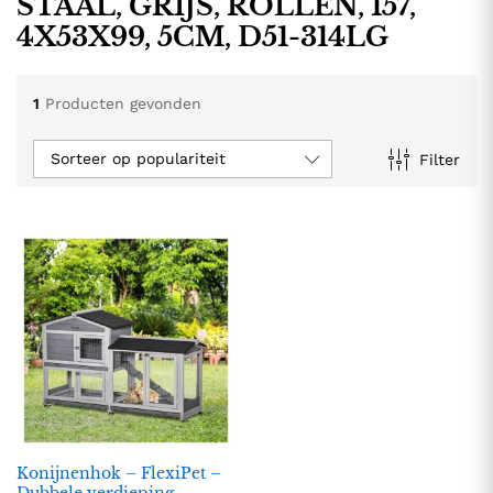
STAAL, GRIJS, ROLLEN, 157,
4X53X99, 5CM, D51-314LG
1
Producten gevonden
Sorteer op populariteit
Filter
.
.
s
s
Konijnenhok – FlexiPet –