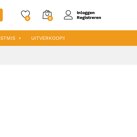
Inloggen
Registreren
0
0
STMIS
UITVERKOOP!!