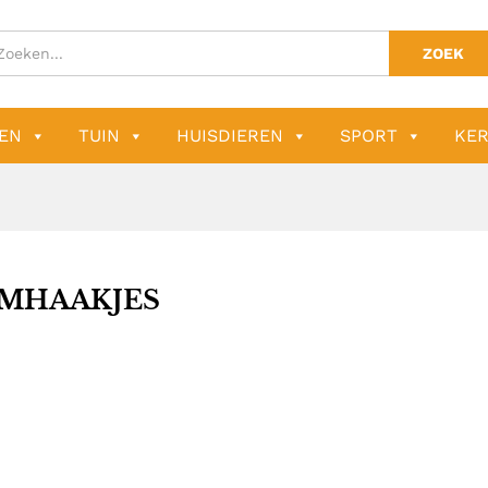
ZOEK
EN
TUIN
HUISDIEREN
SPORT
KER
MHAAKJES