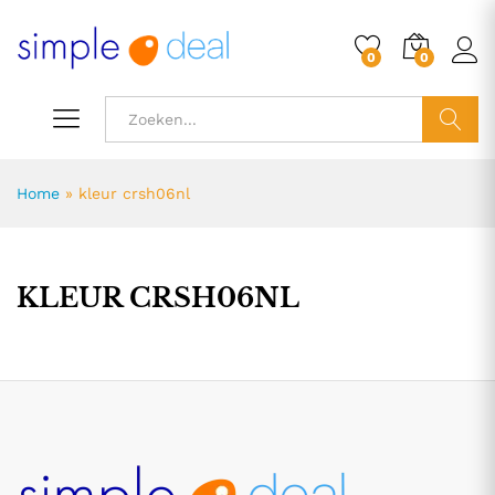
0
0
ZOEK
Home
»
kleur crsh06nl
KLEUR CRSH06NL