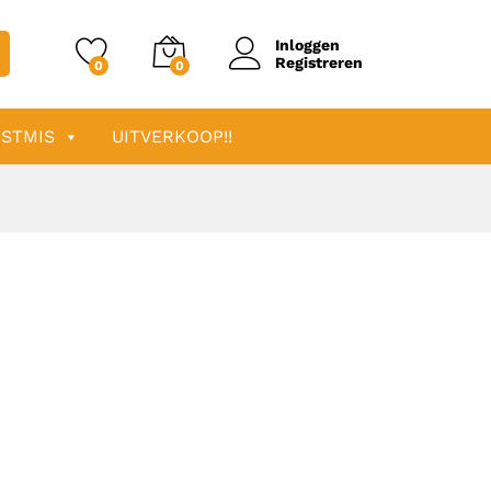
Inloggen
Registreren
0
0
STMIS
UITVERKOOP!!