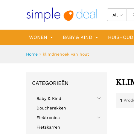
All
WONEN
BABY & KIND
HUISHOUD
Home
»
klimdriehoek van hout
KLI
CATEGORIEËN
Baby & Kind
1
Prod
Doucherekken
Elektronica
Fietskarren