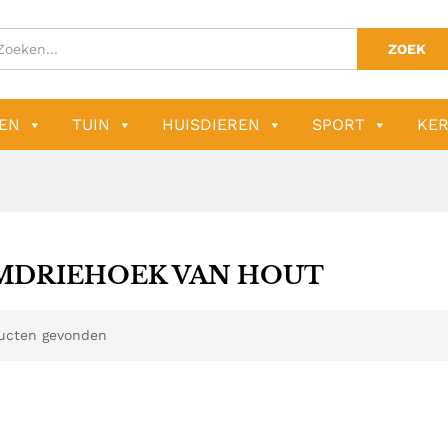
ZOEK
EN
TUIN
HUISDIEREN
SPORT
KER
MDRIEHOEK VAN HOUT
ucten gevonden