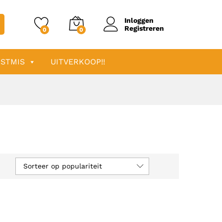
Inloggen
Registreren
0
0
STMIS
UITVERKOOP!!
Sorteer op populariteit