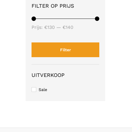
FILTER OP PRIJS
Min.
Max.
Prijs:
€130
—
€140
prijs
prijs
Filter
UITVERKOOP
Sale