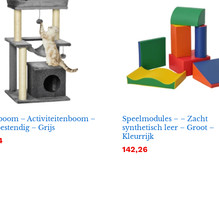
boom – Activiteitenboom –
Speelmodules – – Zacht
estendig – Grijs
synthetisch leer – Groot –
Kleurrijk
4
4
142,26
142,26