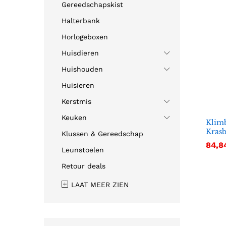
Gereedschapskist
Halterbank
Horlogeboxen
Huisdieren
Huishouden
Huisieren
Kerstmis
Keuken
Klim
Krasb
Klussen & Gereedschap
84,8
84,8
Leunstoelen
Retour deals
LAAT MEER ZIEN