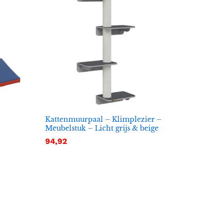
Kattenmuurpaal – Klimplezier –
Meubelstuk – Licht grijs & beige
94,92
94,92