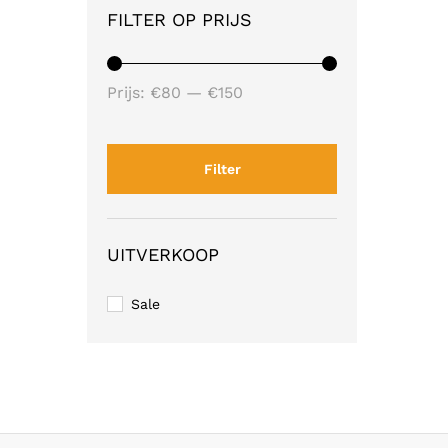
FILTER OP PRIJS
Min.
Max.
Prijs:
€80
—
€150
prijs
prijs
Filter
UITVERKOOP
Sale