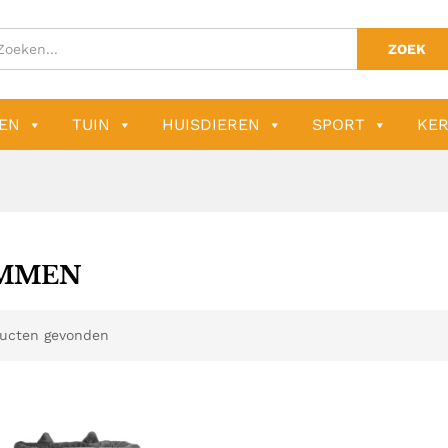
ZOEK
EN
TUIN
HUISDIEREN
SPORT
KER
IMMEN
ucten gevonden