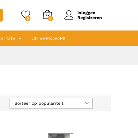
Inloggen
Registreren
0
0
STMIS
UITVERKOOP!!
Sorteer op populariteit