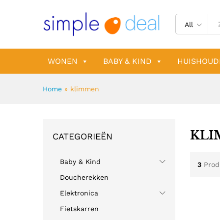
All
WONEN
BABY & KIND
HUISHOUD
Home
»
klimmen
KL
CATEGORIEËN
Baby & Kind
3
Prod
Doucherekken
Elektronica
Fietskarren