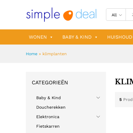
All
WONEN
BABY & KIND
HUISHOUD
Home
»
klimplanten
KLI
CATEGORIEËN
Baby & Kind
5
Prod
Doucherekken
Elektronica
Fietskarren