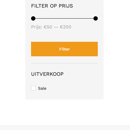
FILTER OP PRIJS
Min.
Max.
Prijs:
€50
—
€200
prijs
prijs
Filter
UITVERKOOP
Sale