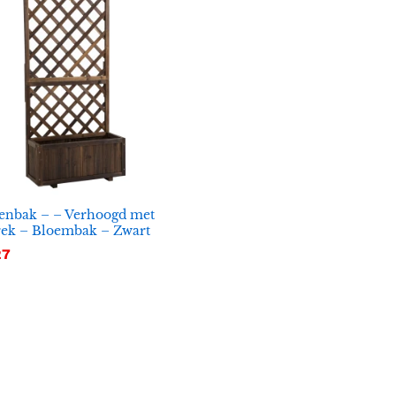
enbak – – Verhoogd met
rek – Bloembak – Zwart
27
27