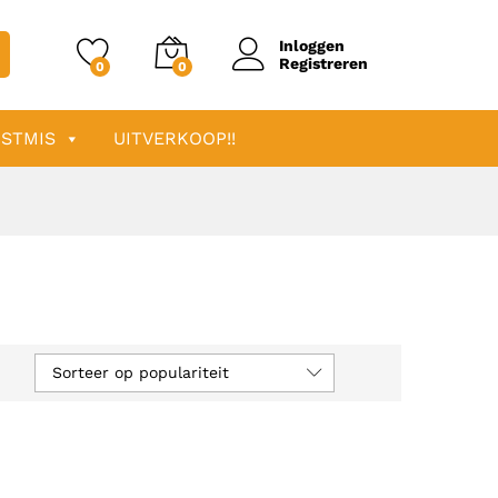
Inloggen
Registreren
0
0
STMIS
UITVERKOOP!!
Sorteer op populariteit