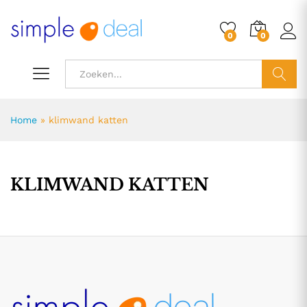
0
0
ZOEK
Home
»
klimwand katten
KLIMWAND KATTEN