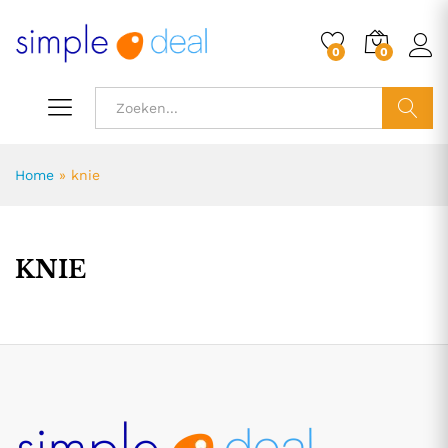
0
0
ZOEK
Home
»
knie
KNIE