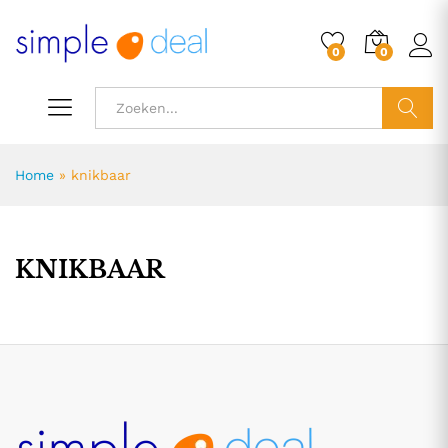
0
0
ZOEK
Home
»
knikbaar
KNIKBAAR