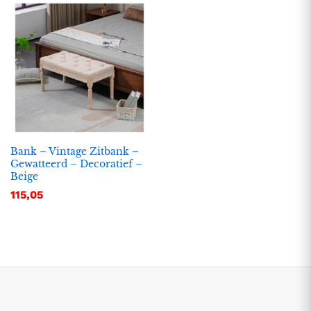
Bank – Vintage Zitbank –
Gewatteerd – Decoratief –
Beige
.
.
115,05
s
s