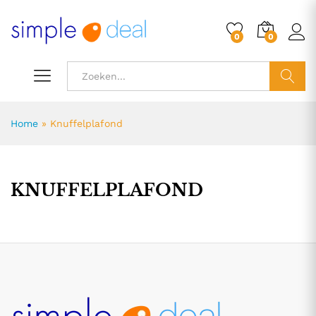
0
0
ZOEK
Home
»
Knuffelplafond
KNUFFELPLAFOND