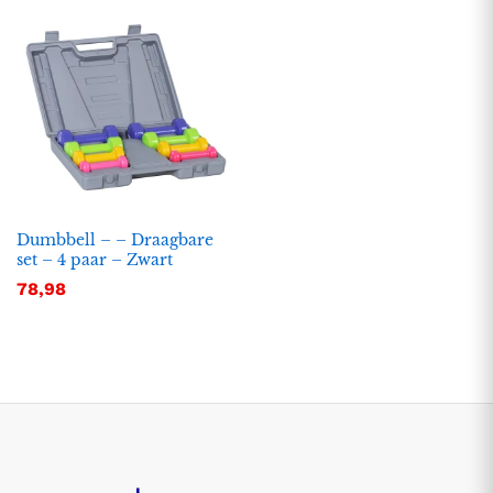
Dumbbell – – Draagbare
set – 4 paar – Zwart
78,98
.
.
s
s