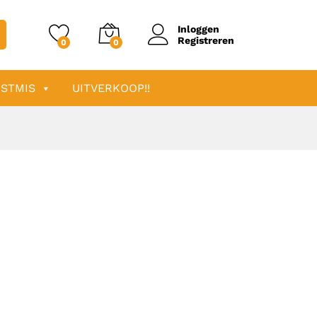
Inloggen
Registreren
0
0
STMIS
UITVERKOOP!!