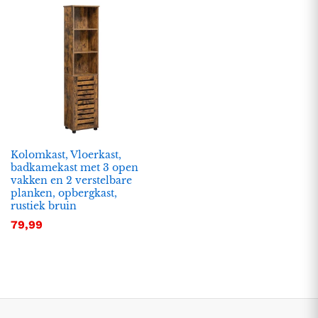
Kolomkast, Vloerkast,
badkamekast met 3 open
vakken en 2 verstelbare
.
.
planken, opbergkast,
rustiek bruin
s
s
79,99