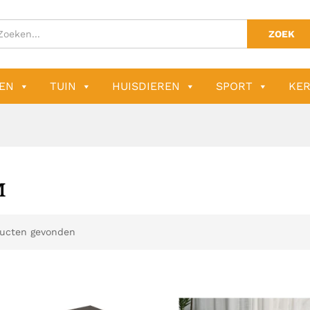
ZOEK
EN
TUIN
HUISDIEREN
SPORT
KER
M
ucten gevonden