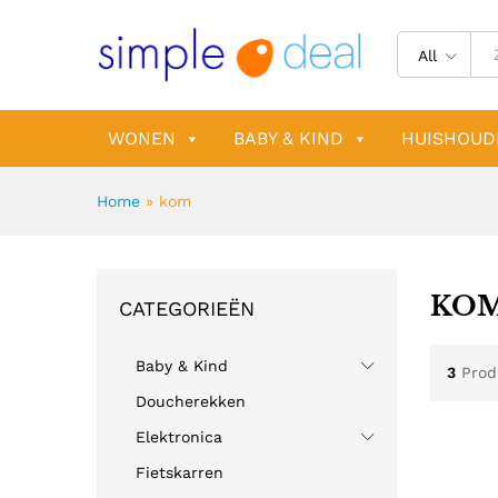
All
WONEN
BABY & KIND
HUISHOUD
Home
»
kom
KO
CATEGORIEËN
Baby & Kind
3
Prod
Doucherekken
Elektronica
Fietskarren