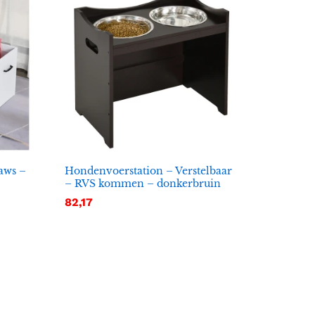
aws –
Hondenvoerstation – Verstelbaar
– RVS kommen – donkerbruin
82,17
82,17