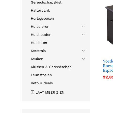
Gereedschapskist
Halterbank
Horlogeboxen
Huisdieren
Huishouden
Huisieren
Kerstmis
Keuken
Voede
Roest
Klussen & Gereedschap
Espre
Leunstoelen
92,8
92,8
Retour deals
LAAT MEER ZIEN