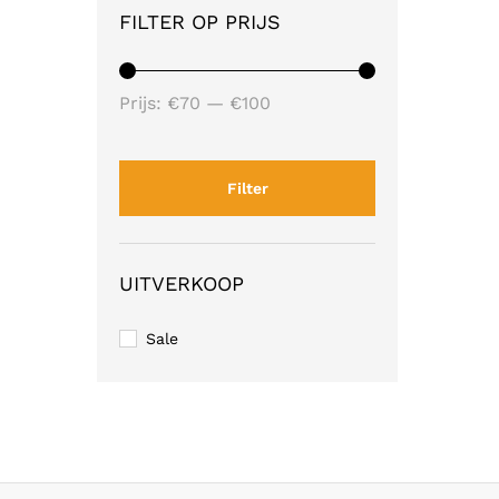
FILTER OP PRIJS
Min.
Max.
Prijs:
€70
—
€100
prijs
prijs
Filter
UITVERKOOP
Sale