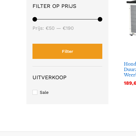
FILTER OP PRIJS
Min.
Max.
Prijs:
€50
—
€190
prijs
prijs
Filter
Hond
Duur
Weerb
UITVERKOOP
189,
189,
Sale