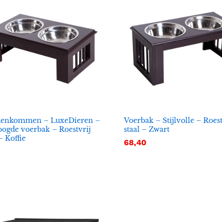
enkommen – LuxeDieren –
Voerbak – Stijlvolle – Roest
ogde voerbak – Roestvrij
staal – Zwart
– Koffie
68,40
68,40
1
1