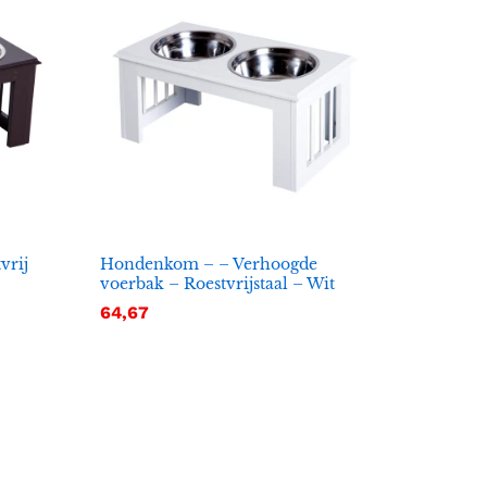
vrij
Hondenkom – – Verhoogde
voerbak – Roestvrijstaal – Wit
64,67
64,67