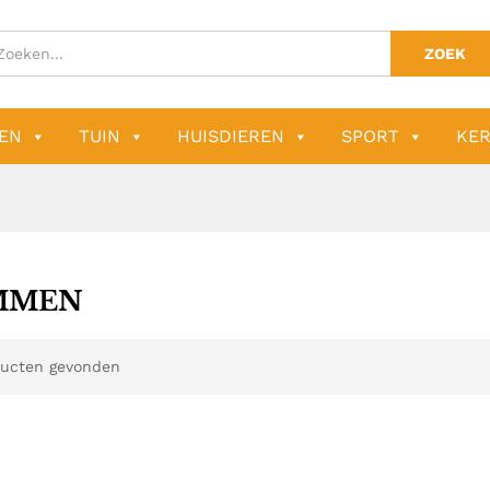
ZOEK
EN
TUIN
HUISDIEREN
SPORT
KER
MMEN
ucten gevonden