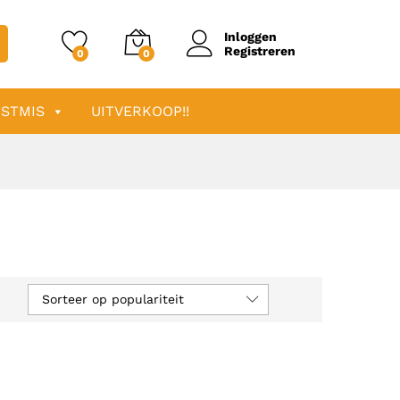
Inloggen
Registreren
0
0
STMIS
UITVERKOOP!!
Sorteer op populariteit