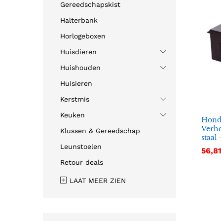
Gereedschapskist
Halterbank
Horlogeboxen
Huisdieren
Huishouden
Huisieren
Kerstmis
Keuken
Hond
Verho
Klussen & Gereedschap
staal 
Leunstoelen
56,8
56,8
Retour deals
LAAT MEER ZIEN