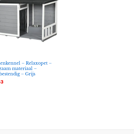
enkennel – Relaxopet –
zaam materiaal –
estendig – Grijs
63
63