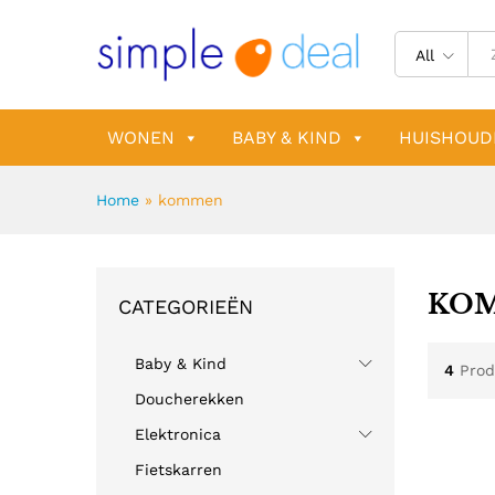
All
WONEN
BABY & KIND
HUISHOUD
Home
»
kommen
KO
CATEGORIEËN
Baby & Kind
4
Prod
Doucherekken
Elektronica
Fietskarren