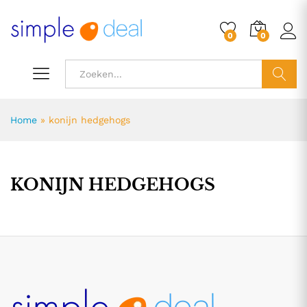
0
0
ZOEK
Home
»
konijn hedgehogs
KONIJN HEDGEHOGS