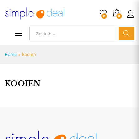
0
0
ZOEK
Home
»
kooien
KOOIEN