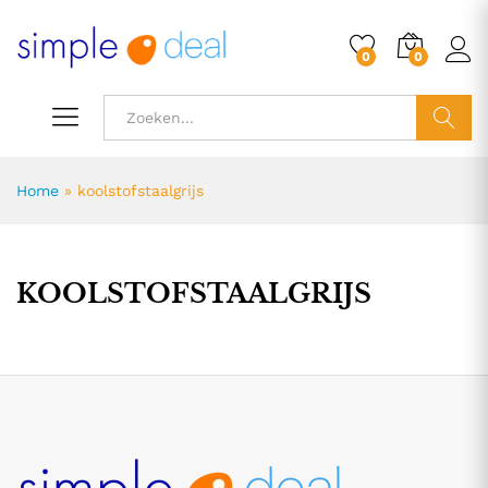
0
0
ZOEK
Home
»
koolstofstaalgrijs
KOOLSTOFSTAALGRIJS