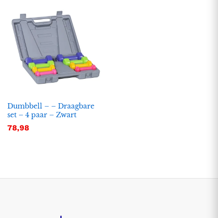
Dumbbell – – Draagbare
set – 4 paar – Zwart
78,98
.
.
s
s