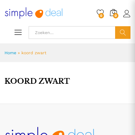
0
0
ZOEK
Home
»
koord zwart
KOORD ZWART