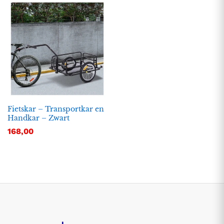
Fietskar – Transportkar en
Handkar – Zwart
168,00
.
.
s
s